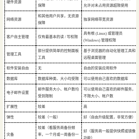
硬件资源
保障
允许对未占用资源超限使用
和其他用户共享，无资源
网络资源
独享网络带宽资源
保障
具有根 (Linux) 或管理员
客户自主管理
仅有最基本的读 / 写权限
(Windows) 管理权限
部分提供简单的控制面板
基于浏览器的自动化管理工具和
管理工具
工具
远程桌面管理
软件安装自由
无
自由的安装应用软件
数据库
数据库种类、大小均受限
可以使用自己喜欢的数据库
邮件服务大小、帐户数均
可以使用自己喜欢的邮件服务，
电子邮件设置
受到限制
不限大小、帐户数
扩展性
较差
高
弹性
较差（一般）
好（自由升级配置，非常方便）
较差（看服务商备份频
好（服务商一般提供快照或镜像
灾备
率，一个月或一周备份一
功能）