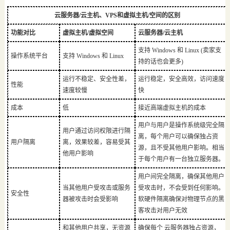
云服务器/云主机、VPS和虚拟主机/空间的区别
功能对比
虚拟主机/虚拟空间
云服务器/云主机
支持 Windows 和 Linux (卖家支
操作系统平台
支持 Windows 和 Linux
持的话也会更多)
运行不稳定、安全性差，
运行稳定，安全高效，访问速度
性能
速度较慢
快
成本
低
接近高端虚拟主机的成本
用户与用户是操作系统级完全隔
用户通过访问权限进行隔
离，每个用户可以确保独占资
用户隔离
离，效果较差，容易受其
源，且不受其他用户影响。相当
他用户影响
于每个用户有一台独立服务器。
用户间完全隔离，确保其他用户
当其他用户受攻击或服务
受攻击时，不会受到任何影响。
安全性
器被攻击时会受影响
软硬件隔离确保对物理节点的黑
客攻击对用户无效
和其他用户共享，无资源
确保每个 云服务器独占资源，