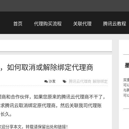
首页
代理购买流程
关联代理
腾讯云教程
，如何取消或解除绑定代理商
双
腾讯云代理商
解除绑定
沙发
可
与
可
理商和合作伙伴，如果您原来的腾讯云代理商不干了，
要求腾讯云取消绑定原代理商，然后关联我司代理账
而长久。
欢迎分享本文，转载请保留出处和链接！