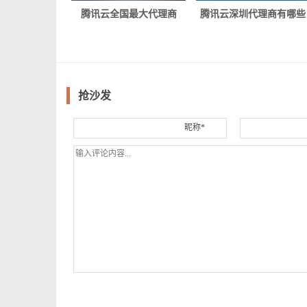
腾讯云全国最大代理商
腾讯云深圳代理商有哪些
抢沙发
昵称*