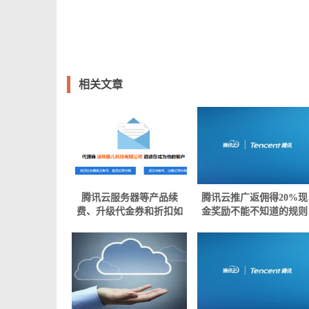
相关文章
腾讯云服务器等产品续
腾讯云推广返佣得20%现
费、升级代金券和折扣如
金奖励不能不知道的规则
何获取