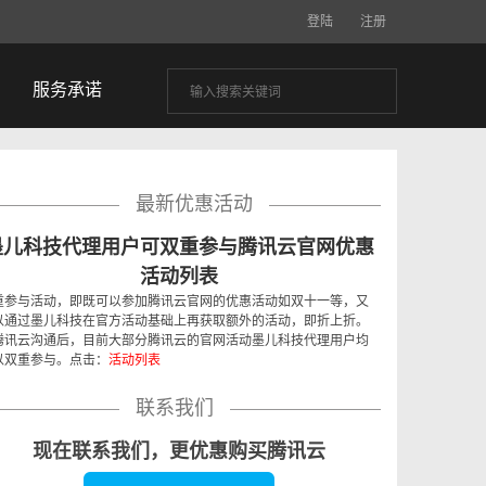
登陆
注册
服务承诺
最新优惠活动
墨儿科技代理用户可双重参与腾讯云官网优惠
活动列表
重参与活动，即既可以参加腾讯云官网的优惠活动如双十一等，又
以通过墨儿科技在官方活动基础上再获取额外的活动，即折上折。
腾讯云沟通后，目前大部分腾讯云的官网活动墨儿科技代理用户均
以双重参与。点击：
活动列表
联系我们
现在联系我们，更优惠购买
腾讯云