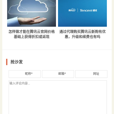
怎样做才能在腾讯云官网价格
通过代理购买腾讯云新购有优
基础上获得折扣或返现
惠，升级和续费也有吗
抢沙发
昵称*
邮箱*
网址