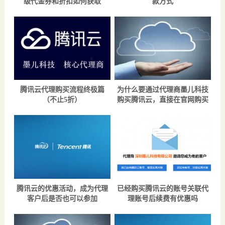
级代金券和折扣如何获取
款方式
腾讯云代理购买流程终极篇
为什么要通过代理商墨儿科技
（不止5折）
购买腾讯云，直接在官网购买
有什么区别
腾讯云的优惠活动，成为代理
已经购买腾讯云的账号关联代
客户后是否也可以参加
理账号后续费有优惠吗