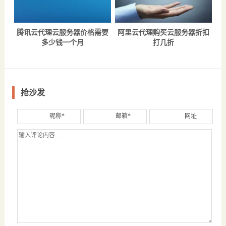
腾讯云代理云服务器价格需要
阿里云代理购买云服务器折扣
多少钱一个月
打几折
抢沙发
昵称*
邮箱*
网址