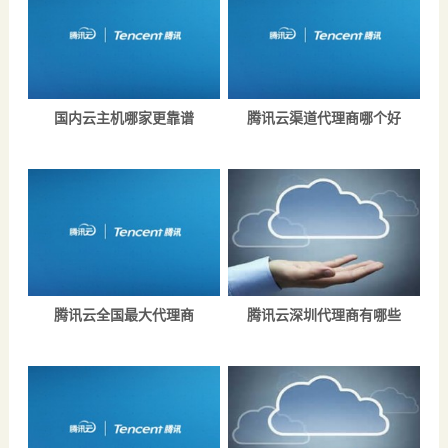
国内云主机哪家更靠谱
腾讯云渠道代理商哪个好
腾讯云全国最大代理商
腾讯云深圳代理商有哪些