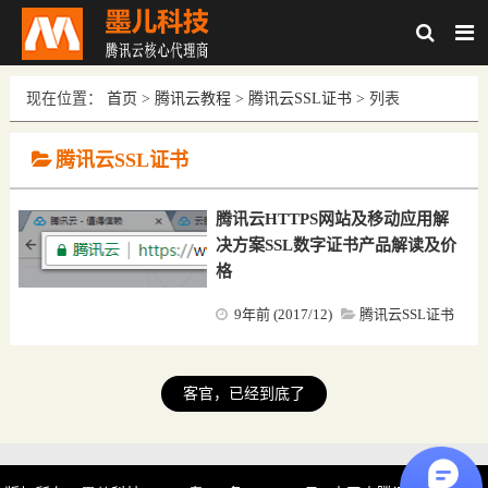
现在位置：
首页
>
腾讯云教程
>
腾讯云SSL证书
> 列表
腾讯云SSL证书
腾讯云HTTPS网站及移动应用解
决方案SSL数字证书产品解读及价
格
9年前 (2017/12)
腾讯云SSL证书
沙发
客官，已经到底了